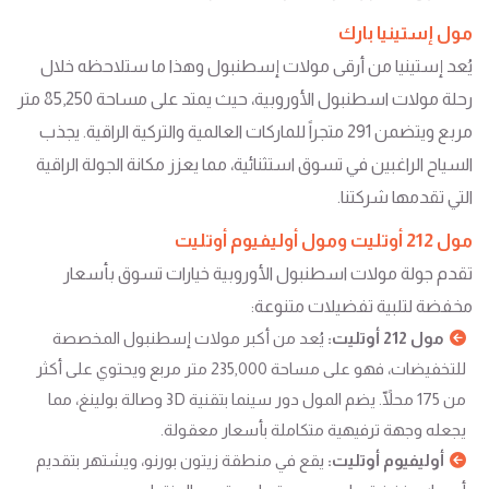
مول إستينيا بارك
يُعد إستينيا من أرقى مولات إسطنبول وهذا ما ستلاحظه خلال
رحلة مولات اسطنبول الأوروبية، حيث يمتد على مساحة 85,250 متر
مربع ويتضمن 291 متجراً للماركات العالمية والتركية الراقية. يجذب
السياح الراغبين في تسوق استثنائية، مما يعزز مكانة الجولة الراقية
التي تقدمها شركتنا.
مول 212 أوتليت ومول أوليفيوم أوتليت
تقدم جولة مولات اسطنبول الأوروبية خيارات تسوق بأسعار
مخفضة لتلبية تفضيلات متنوعة:
مول 212 أوتليت:
يُعد من أكبر مولات إسطنبول المخصصة
للتخفيضات، فهو على مساحة 235,000 متر مربع ويحتوي على أكثر
من 175 محلّاً. يضم المول دور سينما بتقنية 3D وصالة بولينغ، مما
يجعله وجهة ترفيهية متكاملة بأسعار معقولة.
أوليفيوم أوتليت:
يقع في منطقة زيتون بورنو، ويشتهر بتقديم