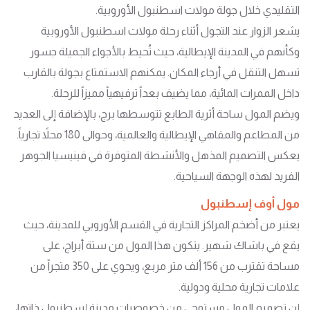
التقليدي خلال جولة مولات اسطنبول الأوروبية.
يشعر الزوار عند التجول أثناء رحلة مولات اسطنبول الأوروبية
وكأنهم في المدينة الإيطالية، حيث تُحيط بالأجواء الجميلة جسور
تسهل التنقل في أرجاء المكان. يمكنهم الاستمتاع بجولة بالقارب
داخل الممرات المائية، مما يضيف بعداً ترفيهياً مميزاً للرحلة.
ويضم المول ساحة أثرية الطابع تتوسطها برج، بالإضافة إلى العديد
من المطاعم والمقاهي الإيطالية والعالمية، وحوالى 180 محلاً تجارياً.
يعكس التصميم المذهل والأنشطة المتوفرة في فينيسيا الجوهر
الفريد لهذه الوجهة السياحية.
مول أوف إسطنبول
يعتبر من أضخم المراكز التجارية في القسم الأوروبي للمدينة، حيث
يقع في باشاك شهير. يتكون هذا المول من ستة أبراج، على
مساحة تقترب من 156 ألف متر مربع، ويحوي على 350 متجراً من
علامات تجارية محلية ودولية.
إن تصميم المول مستوحى من خصوصيات مدينة إسطنبول ذاتها،