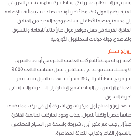
مسرح مزوّد بنظام هيدروليكي محاط ببركة ماء، يستخدم للعروض
الفنّية. يضم المول 290 محلّاً تجارياً وثلاث صالات سينمائية، بالإضافة
إلى مدينة ترفيهية للأطفال. يساهم وجود العديد من الفنادق
الفاخرة القريبة في جعل جواهر مول خياراً مثالياً للإقامة والتسوق
ولقاصدي جولة مولات اسطنبول الأوروبية.
زورلو سنتر
يُعتبر زورلو موطناً للماركات العالمية الفاخرة في أوروبا والشرق
الأوسط، حيث يتواجد في بشكتاش. تمثل مساحته البالغة 9,600
متر مربع موطناً لحوالي 180 متجراً. يستهدف المول شريحة من
العملاء الراغبين في الرفاهية، مع الإشارة إلى الحصرية والحداثة في
تجربة التسوق.
شهد زورلو افتتاح أول مركز تسوق لشركة أبل في تركيا، مما يضيف
طابعاً عصرياً وتقنياً للمول. يجذب وجود الماركات العالمية الفاخرة،
جنباً إلى جنب مع متجر أبل ، شريحة واسعة من السياح المهتمين
بالتسوق الفاخر وتجارب التجزئة المعاصرة.