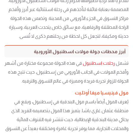
تقدم يا هلا تركيا لضيوفها الكرام رحلة مولات اسطنبول الأوروبية،
المصممة بعناية فائقة لتأخذهم في رحلة استثنائية عبر أبرز وأفخم
مراكز التسوق في الجزء الأوروبي من المدينة. وتضمن هذه الجولة
الراحة المطلقة والرفاهية، مع سائق خاص يتحدث العربية، وسيارة
حديثة ومكيفة، لتجعل كل لحظة من رحلتهم ذكرى لا تُنسى.
أبرز محطات جولة مولات اسطنبول الأوروبية
تشمل
رحلات اسطنبول
في هذه الجولة مجموعة مختارة من أشهر
وأفخم المولات في الجانب الأوروبي من إسطنبول، حيث تتيح هذه
الجولة للزوار تجربة فريدة ومميزة في عالم التسوق والترفيه.
مول فينيسيا ميغا أوتليت
يُعرف المول أيضاً باسم مول البندقية في إسطنبول، ويقع في
منطقة عثمان غازي باشا. يتميز هذا المول بتصميمه الفريد الذي
يحاكي مدينة البندقية الإيطالية، حيث تنتشر فيه القنوات المائية
والمحلات التجارية، مما يوفر تجربة غامرة ومختلفة بعيداً عن التسوق