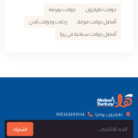
جولات طرابزون
جولات بورصة
أفضل جولات موغلا
رحلات وجولات آيدن
أفضل جولات سياحية في ريزا
طرابزون، يومرا
905342693034
اشترك