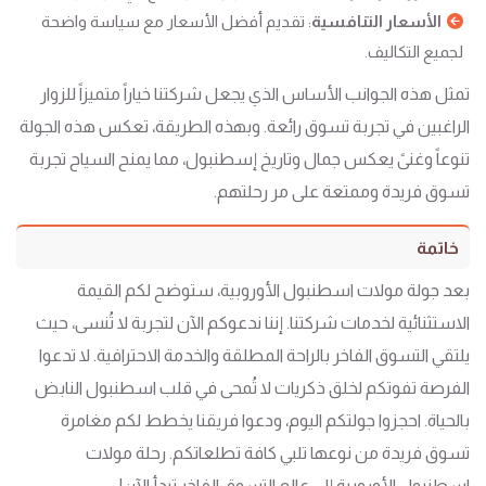
الأسعار التنافسية
: تقديم أفضل الأسعار مع سياسة واضحة
لجميع التكاليف.
تمثل هذه الجوانب الأساس الذي يجعل شركتنا خياراً متميزاً للزوار
الراغبين في تجربة تسوق رائعة. وبهذه الطريقة، تعكس هذه الجولة
تنوعاً وغنىً يعكس جمال وتاريخ إسطنبول، مما يمنح السياح تجربة
تسوق فريدة وممتعة على مر رحلتهم.
خاتمة
بعد جولة مولات اسطنبول الأوروبية، ستوضح لكم القيمة
الاستثنائية لخدمات شركتنا. إننا ندعوكم الآن لتجربة لا تُنسى، حيث
يلتقي التسوق الفاخر بالراحة المطلقة والخدمة الاحترافية. لا تدعوا
الفرصة تفوتكم لخلق ذكريات لا تُمحى في قلب اسطنبول النابض
بالحياة. احجزوا جولتكم اليوم، ودعوا فريقنا يخطط لكم مغامرة
تسوق فريدة من نوعها تلبي كافة تطلعاتكم. رحلة مولات
اسطنبول الأوروبية إلى عالم التسوق الفاخر تبدأ الآن!.