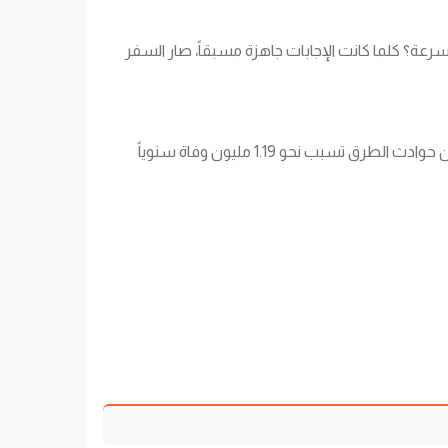
ة؟ كلما كانت الإجابات جاهزة مسبقاً، صار السفر
الأمان في باقات سياحية للعوائل ليس كلمة عامة، بل مجموعة قرارات بسيطة تقلل المخاطر. منظمة الصحة العالمية تشير إلى أن حوادث الطرق تسبب نحو 1.19 مليون وفاة سنوياً