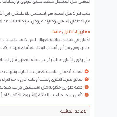
الذهني؛ مثل استقبال منظم، سائق موثوق، وإرشادات 
جانب آخر لا يقل أهمية هو الإحساس بالاطمئنان: أين 
مع الأطفال أسهل، وصارت عروض سياحية للعائلات أقرب
معايير لا تتنازل عنها
عالمياً، وهي من أبرز أسباب الوفاة للفئة العمرية 5–29 عاماً، ما يجعل الانتباه لأمان التنقل مهماً جداً مع الأطفال.
حتى يكون الأمان عملياً، ركّز على هذه المعايير قبل اعتما
مقاعد أطفال مناسبة للعمر عند الحاجة، وتثبيت صحي
سائق يعرف الطرق وتجنب أوقات الذروة، مع التزام 
خطة طوارئ مكتوبة مثل مستشفى قريب، صيدلية، 
تأمين سفر مناسب للعائلة (الشروط تختلف، فاقرأ ال
الإقامة العائلية