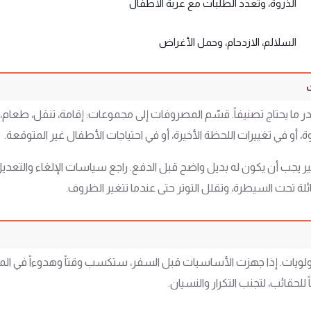
الذروة، وتعدد الطلبات مع عربة الأطفال
السلالم، الازدحام، وحمل الأغراض
 بقدر ما يحتاج تصنيفاً. قسّم المصروفات إلى مجموعات: إقامة، تنقل، طع
روة، أو في تغييرات اللحظة الأخيرة، أو في احتياجات الأطفال غير المتوقعة.
ير يجب أن يكون له بديل واضح قبل الدفع. راجع سياسات الإلغاء والتعد
لة تحت السيطرة، وتقلل التوتر حتى عندما تتغير الظروف.
ب أولويات. إذا جهزت الأساسيات قبل السفر، ستكسب وقتاً وهدوءاً في ا
حقائب، لتجنب التكرار والنسيان.