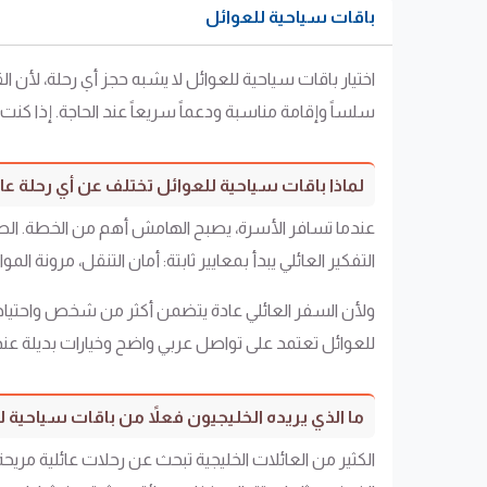
باقات سياحية للعوائل
اختيار باقات سياحية للعوائل لا يشبه حجز أي رحلة، لأن ا
سلساً وإقامة مناسبة ودعماً سريعاً عند الحاجة. إذا ك
لماذا باقات سياحية للعوائل تختلف عن أي رحلة عا
عندما تسافر الأسرة، يصبح الهامش أهم من الخطة. الطفل
التفكير العائلي يبدأ بمعايير ثابتة: أمان التنقل، مرونة الم
ولأن السفر العائلي عادة يتضمن أكثر من شخص واحتياجات
للعوائل تعتمد على تواصل عربي واضح وخيارات بديلة عند
ما الذي يريده الخليجيون فعلاً من باقات سياحية ل
الكثير من العائلات الخليجية تبحث عن رحلات عائلية م