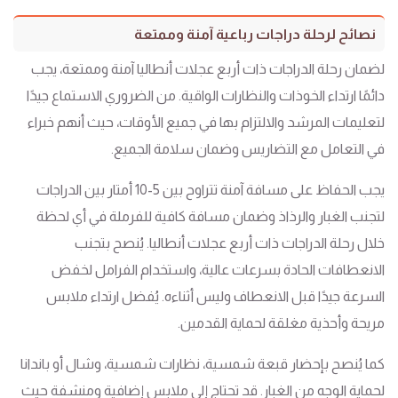
نصائح لرحلة دراجات رباعية آمنة وممتعة
لضمان رحلة الدراجات ذات أربع عجلات أنطاليا آمنة وممتعة، يجب
دائمًا ارتداء الخوذات والنظارات الواقية. من الضروري الاستماع جيدًا
لتعليمات المرشد والالتزام بها في جميع الأوقات، حيث أنهم خبراء
في التعامل مع التضاريس وضمان سلامة الجميع.
يجب الحفاظ على مسافة آمنة تتراوح بين 5-10 أمتار بين الدراجات
لتجنب الغبار والرذاذ وضمان مسافة كافية للفرملة في أي لحظة
خلال رحلة الدراجات ذات أربع عجلات أنطاليا. يُنصح بتجنب
الانعطافات الحادة بسرعات عالية، واستخدام الفرامل لخفض
السرعة جيدًا قبل الانعطاف وليس أثناءه. يُفضل ارتداء ملابس
مريحة وأحذية مغلقة لحماية القدمين.
كما يُنصح بإحضار قبعة شمسية، نظارات شمسية، وشال أو باندانا
لحماية الوجه من الغبار. قد تحتاج إلى ملابس إضافية ومنشفة حيث