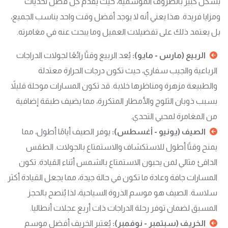
بشكل كبير بالظروف الموسمية، حيث يقدم كل فصل تحديات
ومزايا فريدة. هذا يعني أنه لا يوجد أفضل وقت واحد يناسب الجميع،
بل يعتمد ذلك على تفضيلات العميل وما يبحث عنه في مغامرته.
الربيع (مارس - مايو):
يُعد الربيع وقتًا رائعًا لجولات الدراجات
الرباعية والجيب سفاري، حيث تكون درجات الحرارة معتدلة
والطبيعة مزهرة ومناظرها خلابة. قد تكون المسارات موحلة قليلاً
بسبب ذوبان الثلوج والأمطار المتكررة، مما يضيف طبقة إضافية
من المغامرة لمحبي التحدي.
الصيف (يونيو - أغسطس):
يوفر الصيف أيامًا أطول، مما
يمنح وقتًا أطول للاستكشاف والاستمتاع بالجولات. الطقس
الدافئ مثالي لمن يحبون الاستمتاع بالشمس أثناء القيادة. تكون
المسارات جافة وعادة ما تكون في حالة جيدة، مما يجعل القيادة أكثر
سلاسة. الصيف هو موسم الذروة السياحية، لذا يُنصح بالحجز
المسبق لضمان توفر رحلة الدراجات ذات أربع عجلات أنطاليا.
الخريف (سبتمبر - نوفمبر):
يُعتبر الخريف أفضل موسم