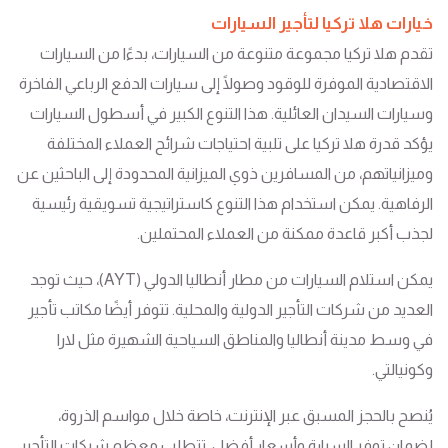
خيارات هلا تركيا لتأجير السيارات
تقدم هلا تركيا مجموعة متنوعة من السيارات، بدءًا من السيارات
الاقتصادية الموفرة للوقود وصولًا إلى سيارات الدفع الرباعي الفاخرة
وسيارات السيدان العائلية. هذا التنوع الكبير في أسطول السيارات
يؤكد قدرة هلا تركيا على تلبية احتياجات شرائح العملاء المختلفة
وميزانياتهم، من المسافرين ذوي الميزانية المحدودة إلى الباحثين عن
الرفاهية. يمكن استخدام هذا التنوع كاستراتيجية تسويقية رئيسية
لجذب أكبر قاعدة ممكنة من العملاء المحتملين.
يمكن استلام السيارات من مطار أنطاليا الدولي (AYT)، حيث توجد
العديد من شركات التأجير الدولية والمحلية. تتوفر أيضًا مكاتب تأجير
في وسط مدينة أنطاليا والمناطق السياحية الشهيرة مثل لارا
وكونيالتي.
يُنصح بالحجز المسبق عبر الإنترنت، خاصة خلال مواسم الذروة،
لضمان توفر السيارة وأسعار أفضل. تتطلب معظم شركات التأجير